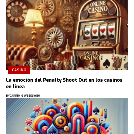
CASINO
La emoción del Penalty Shoot Out en los casinos
en línea
BY
CASINO
2 WEEKS AGO