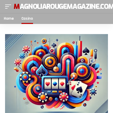
MAGNOLIAROUGEMAGAZINE.CO
Home
Casino