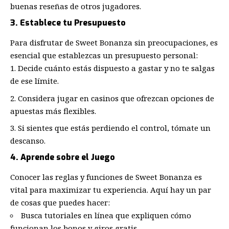
buenas reseñas de otros jugadores.
3. Establece tu Presupuesto
Para disfrutar de Sweet Bonanza sin preocupaciones, es
esencial que establezcas un presupuesto personal:
Decide cuánto estás dispuesto a gastar y no te salgas
de ese límite.
Considera jugar en casinos que ofrezcan opciones de
apuestas más flexibles.
Si sientes que estás perdiendo el control, tómate un
descanso.
4. Aprende sobre el Juego
Conocer las reglas y funciones de Sweet Bonanza es
vital para maximizar tu experiencia. Aquí hay un par
de cosas que puedes hacer:
Busca tutoriales en línea que expliquen cómo
funcionan los bonos y giros gratis.