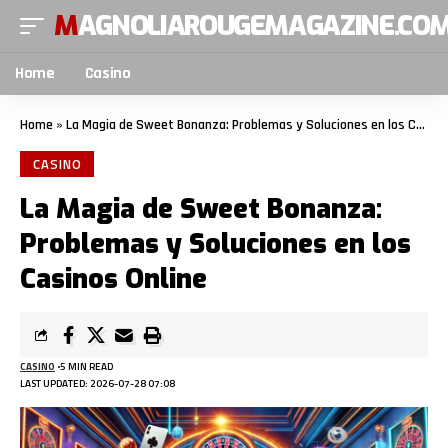
MAGNOLIAROUGEMAGAZINE.CO
Home
Casino
Home
»
La Magia de Sweet Bonanza: Problemas y Soluciones en los Casinos Online
CASINO
La Magia de Sweet Bonanza:
Problemas y Soluciones en los
Casinos Online
CASINO
5 MIN READ
LAST UPDATED: 2026-07-28 07:08