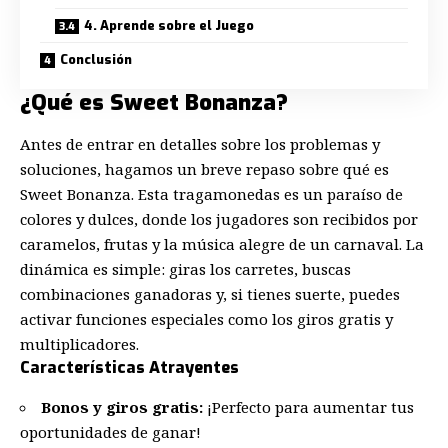
4. Aprende sobre el Juego
Conclusión
¿Qué es Sweet Bonanza?
Antes de entrar en detalles sobre los problemas y
soluciones, hagamos un breve repaso sobre qué es
Sweet Bonanza. Esta tragamonedas es un paraíso de
colores y dulces, donde los jugadores son recibidos por
caramelos, frutas y la música alegre de un carnaval. La
dinámica es simple: giras los carretes, buscas
combinaciones ganadoras y, si tienes suerte, puedes
activar funciones especiales como los giros gratis y
multiplicadores.
Características Atrayentes
Bonos y giros gratis:
¡Perfecto para aumentar tus
oportunidades de ganar!