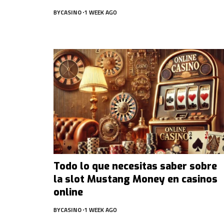
BY
CASINO
1 WEEK AGO
Todo lo que necesitas saber sobre
la slot Mustang Money en casinos
online
BY
CASINO
1 WEEK AGO