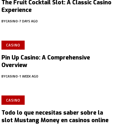
The Fruit Cocktail Slot: A Classic Casino
Experience
BY
CASINO
7 DAYS AGO
CASINO
Pin Up Casino: A Comprehensive
Overview
BY
CASINO
1 WEEK AGO
CASINO
Todo lo que necesitas saber sobre la
slot Mustang Money en casinos online