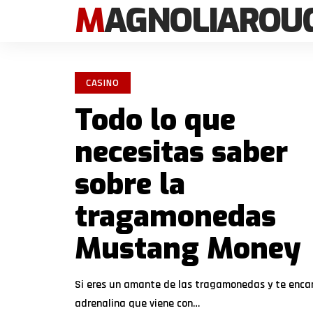
MAGNOLIAROU
CASINO
Todo lo que
necesitas saber
sobre la
tragamonedas
Mustang Money
Si eres un amante de las tragamonedas y te enca
adrenalina que viene con…