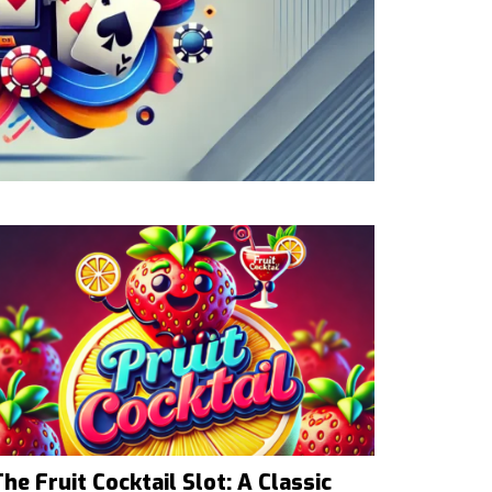
The Fruit Cocktail Slot: A Classic