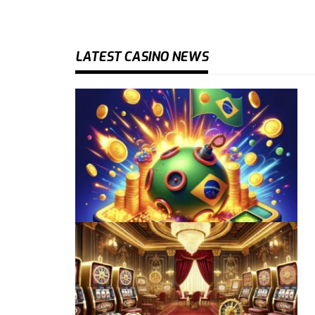
LATEST CASINO NEWS