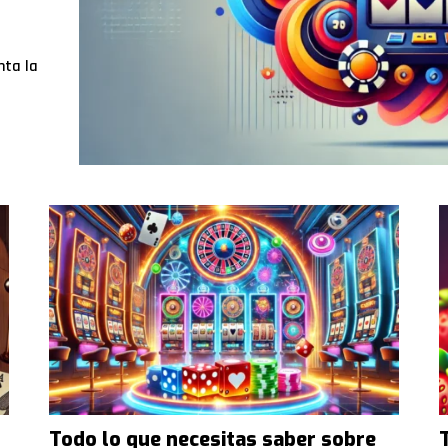
nta la
Todo lo que necesitas saber sobre