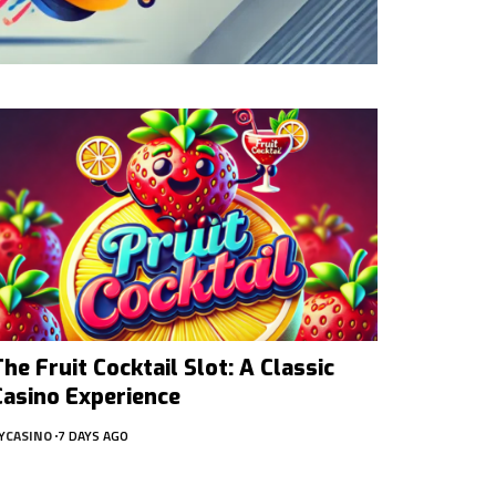
The Fruit Cocktail Slot: A Classic
Casino Experience
Y
CASINO
7 DAYS AGO