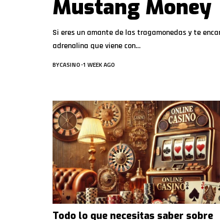
Mustang Money
Si eres un amante de las tragamonedas y te enca
adrenalina que viene con…
BY
CASINO
1 WEEK AGO
Todo lo que necesitas saber sobre