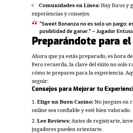
Comunidades en Línea:
Hay foros y 
experiencias y consejos.
“Sweet Bonanza no es solo un juego; es
posibilidad de ganar.” – Jugador Entus
Preparándote para el
Ahora que ya estás preparado, es hora d
Pero recuerda, la clave del éxito no solo 
cómo te prepares para la experiencia. Aq
seguir:
Consejos para Mejorar tu Experienc
Elige un Buen Casino:
No juegues en cu
online sea confiable y esté bien valorado.
Lee Reviews:
Antes de registrarte, inve
jugadores pueden orientarte.