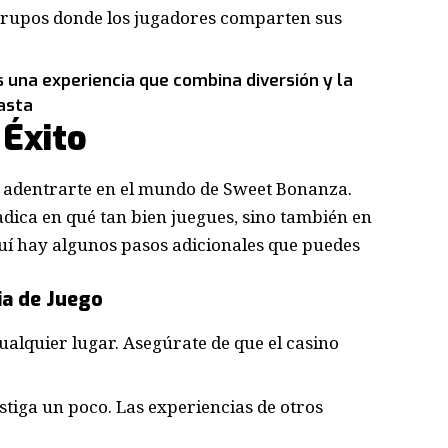
grupos donde los jugadores comparten sus
 una experiencia que combina diversión y la
iasta
 Éxito
e adentrarte en el mundo de Sweet Bonanza.
radica en qué tan bien juegues, sino también en
uí hay algunos pasos adicionales que puedes
ia de Juego
alquier lugar. Asegúrate de que el casino
stiga un poco. Las experiencias de otros