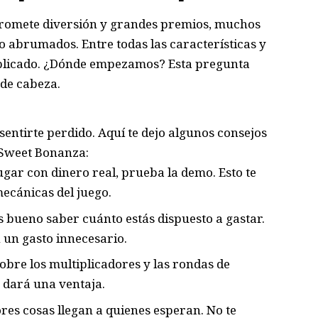
romete diversión y grandes premios, muchos
 abrumados. Entre todas las características y
mplicado. ¿Dónde empezamos? Esta pregunta
de cabeza.
sentirte perdido. Aquí te dejo algunos consejos
 Sweet Bonanza:
ugar con dinero real, prueba la demo. Esto te
ecánicas del juego.
 bueno saber cuánto estás dispuesto a gastar.
n un gasto innecesario.
obre los multiplicadores y las rondas de
 dará una ventaja.
ores cosas llegan a quienes esperan. No te