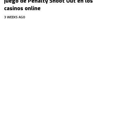
juego de Penalty Shoot Out en los
casinos online
3 WEEKS AGO