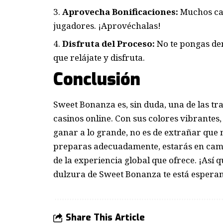
Aprovecha Bonificaciones:
Muchos cas
jugadores. ¡Aprovéchalas!
Disfruta del Proceso:
No te pongas dem
que relájate y disfruta.
Conclusión
Sweet Bonanza es, sin duda, una de las t
casinos online. Con sus colores vibrantes,
ganar a lo grande, no es de extrañar que 
preparas adecuadamente, estarás en camin
de la experiencia global que ofrece. ¡Así 
dulzura de Sweet Bonanza te está espera
Share This Article