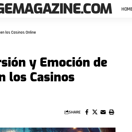
GEMAGAZINE.COM
HOM
en los Casinos Online
rsión y Emoción de
 los Casinos
SHARE