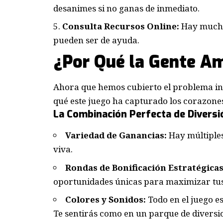
desanimes si no ganas de inmediato.
Consulta Recursos Online:
Hay muchas
pueden ser de ayuda.
¿Por Qué la Gente A
Ahora que hemos cubierto el problema ini
qué este juego ha capturado los corazones
La Combinación Perfecta de Diversi
Variedad de Ganancias:
Hay múltiples
viva.
Rondas de Bonificación Estratégicas
oportunidades únicas para maximizar tus
Colores y Sonidos:
Todo en el juego e
Te sentirás como en un parque de diversi