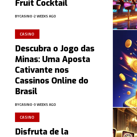
Fruit Cocktail
BY
CASINO
2 WEEKS AGO
CASINO
Descubra o Jogo das
Minas: Uma Aposta
Cativante nos
Cassinos Online do
Brasil
BY
CASINO
3 WEEKS AGO
CASINO
Disfruta de la